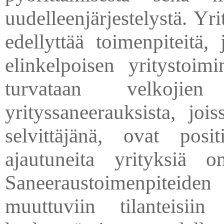
uudelleenjärjestelystä. Y
edellyttää toimenpiteitä,
elinkelpoisen yritystoim
turvataan velkoji
yrityssaneerauksista, jo
selvittäjänä, ovat posi
ajautuneita yrityksiä o
Saneeraustoimenpiteiden
muuttuviin tilanteisiin