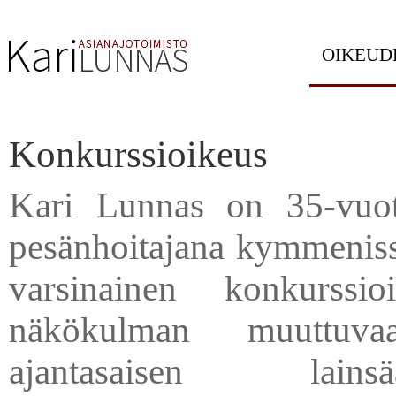
OIKEUD
Konkurssioikeus
Kari Lunnas on 35-vuot
pesänhoitajana kymmenissä
varsinainen konkurssi
näkökulman muuttuva
ajantasaisen lainsä