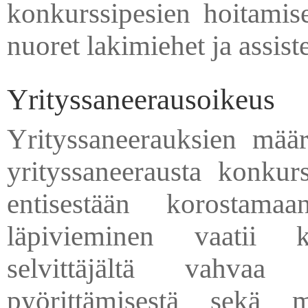
konkurssipesien hoitamis
nuoret lakimiehet ja assiste
Yrityssaneerausoikeus
Yrityssaneerauksien mää
yrityssaneerausta konkur
entisestään korostama
läpivieminen vaatii k
selvittäjältä vahvaa
pyörittämisestä sekä ma